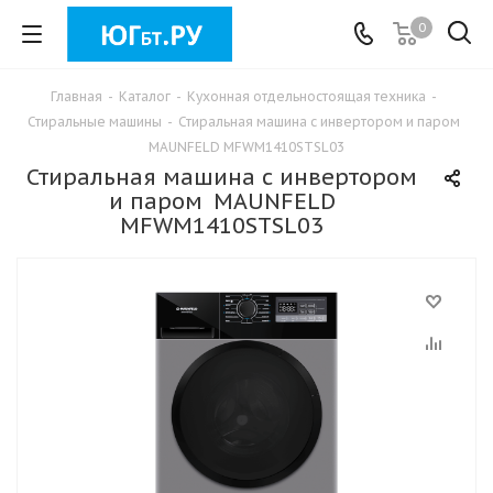
0
Главная
-
Каталог
-
Кухонная отдельностоящая техника
-
Стиральные машины
-
Стиральная машина c инвертором и паром
MAUNFELD MFWM1410STSL03
Стиральная машина c инвертором
и паром MAUNFELD
MFWM1410STSL03