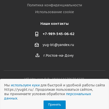
Политика конфиденциальности
Использование cookie
Наши контакты
+7-989-545-06-62
yug-bt@yandex.ru
г.Ростов-на-Дону
ИП Ильина О.В., ИНН 616706354220,
ОГРНИП 326619600038282
Мы
используем куки
для быстрой и удобной работы сайта
https://yugbt.ru/. Продолжая пользоваться сайтом,
вы принимаете условия обработки
персональных
данных
.
© 2026 Все права защищены
Принять