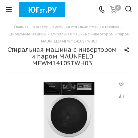
0
Главная
-
Каталог
-
Кухонная отдельностоящая техника
-
Стиральные машины
-
Стиральная машина c инвертором и паром
MAUNFELD MFWM1410STWH03
Стиральная машина c инвертором
и паром MAUNFELD
MFWM1410STWH03