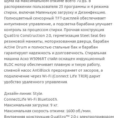
шума на максимальном отжиме всего 70 дБ. В
распоряжении пользователя 23 программы и 4 режима
стирки, включая Маленькую загрузку и Дезинфекцию.
Полноцветный сенсорный TFT-дисплей обеспечивает
интуитивное управление, а подсветка барабана улучшает
контроль за процессом стирки. Прочная конструкция
Quattro Construction 2.0, герметизация Steel Seal без
резиновой манжеты, моторизованная дверца, барабан
Active Drum и полностью стальные бак и барабан
гарантируют надежность и долговечность. Стиральная
машина Аско W5096RT стайл оснащен индукционный
BLDC мотор обеспечивает плавную и тихую работу,
сливной насос AntiBlock предохраняет от засоров, а
подключение через Wi-Fi (Connect Life TRIR) дарит
удобство удаленного управления.
Дизайн-линия: Style.
ConnectLife Wi-Fi Bluetooth.
Максимальная загрузка: 9 кг.
Максимальная скорость отжима: 1600 об./мин.
Внутренняя конструкция Quattro™ 2.0 с электроприводом