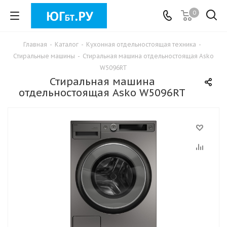
0
Главная
-
Каталог
-
Кухонная отдельностоящая техника
-
Стиральные машины
-
Стиральная машина отдельностоящая Asko
W5096RT
Стиральная машина
отдельностоящая Asko W5096RT