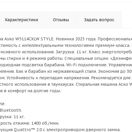
Характеристики
Отзывы
Задать вопрос
а Asko W5114CXLW STYLE. Новинка 2025 года. Профессиональ
тимость с интеллектуальными технологиями премиум-класса.
нсивного использования. Загрузка: 11 кг. Класс энергопотреб
ммы стирки и 4 режима работы. Специальные опции: «Дезинфе
тодиодная подсветка барабана. Wi-Fi подключение. Управлени
мления. Бак и барабан из нержавеющей стали. Экономия до 3
м. Устойчивость к перепадам напряжения. Рекомендуется для:
стного использования в таунхаусах. Стиральная машина Аско
я в комфорт на долгие годы.
le.
 Bluetooth.
узка: 11 кг.
рость отжима: 1400 об./мин.
рукция Quattro™ 2.0 с электроприводом дверного замка.