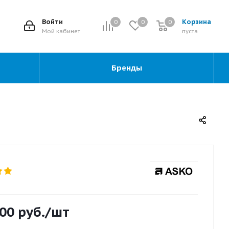
2
Войти
Корзина
0
0
0
0
Мой кабинет
пуста
Бренды
900
руб.
/шт