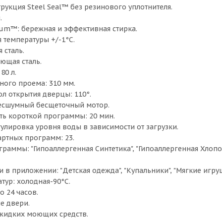
рукция Steel Seal™ без резинового уплотнителя.
.
rum™: бережная и эффективная стирка.
 температуры +/-1°C.
 сталь.
ющая сталь.
80 л.
ного проема: 310 мм.
л открытия дверцы: 110°.
есшумный бесщеточный мотор.
ь короткой программы: 20 мин.
регулировка уровня воды в зависимости от загрузки.
артных программ: 23.
аммы: "Гипоаллергенная Синтетика", "Гипоаллергенная Хлопок",
в приложении: "Детская одежда", "Купальники", "Мягкие игруш
тур: холодная-90°C.
о 24 часов.
е двери.
жидких моющих средств.