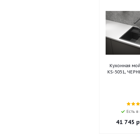
Кухонная мо
KS-5051, ЧЕР
Есть в
41 745
р