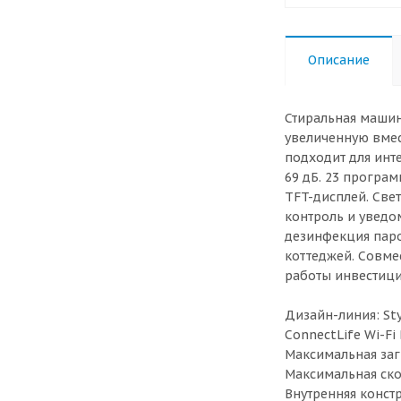
Описание
Стиральная машин
увеличенную вмес
подходит для инте
69 дБ. 23 програ
TFT-дисплей. Све
контроль и уведо
дезинфекция паро
коттеджей. Совме
работы инвестици
Дизайн-линия: Sty
ConnectLife Wi-Fi
Максимальная загр
Максимальная ско
Внутренняя конст