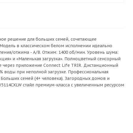
ное решение для больших семей, сочетающее
 Модель в классическом белом исполнении идеально
ления/отжима - A/B. Отжим: 1400 об/мин. Уровень шума:
кция» и «Маленькая загрузка». Полноцветный сенсорный
е через приложение Connect Life TRIR. Дистанционный
0% воды при неполной загрузке. Профессиональная
 Больших семей (4+ человека). Загородных домов и
 W5114CXLW стайл премиум-класса с увеличенным ресурсом