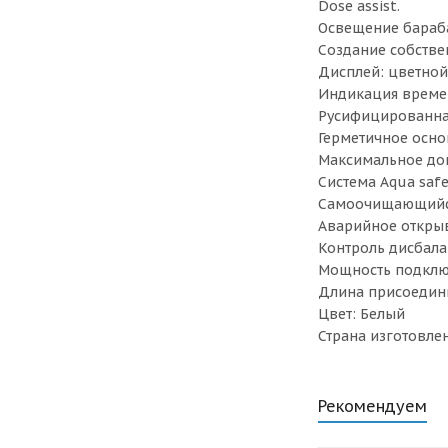
Dose assist.
Освещение бараба
Создание собств
Дисплей: цветной
Индикация време
Русифицированная
Герметичное осно
Максимальное до
Система Aqua saf
Самоочищающийся 
Аварийное откры
Контроль дисбала
Мощность подключ
Длина присоединит
Цвет: Белый
Страна изготовле
Рекомендуем