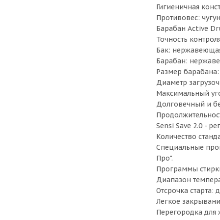
Гигиеничная конст
Противовес: чугун
Барабан Active D
Точность контроля
Бак: нержавеющая
Барабан: нержаве
Размер барабана: 
Диаметр загрузоч
Максимальный уго
Долговечный и б
Продолжительност
Sensi Save 2.0 - 
Количество станд
Специальные прогр
Про".
Программы стирки 
Диапазон темпера
Отсрочка старта: д
Легкое закрывани
Перегородка для 