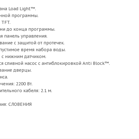
на Load Light™.
енной программы.
 TFT.
ни до конца программы.
 панель управления.
вание с защитой от протечек.
пустимое время набора воды.
e с нижним датчиком.
сливной насос с антиблокировкой Anti Block™.
вание дверцы.
нса.
ения: 2200 Вт.
ельного кабеля: 2.1 м.
ния: СЛОВЕНИЯ