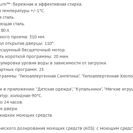
rum™: бережная и эффективная стирка.
 температуры +/-1°C.
 сталь.
ющая сталь.
80 л.
ного проема: 310 мм.
л открытия дверцы: 110°.
есшумный бесщеточный мотор.
ь короткой программы: 20 мин.
регулировка уровня воды в зависимости от загрузки.
артных программ: 23.
аммы: "Гипоаллергенная Синтетика", "Гипоаллергенная Хлопок",
в приложении: "Детская одежда", "Купальники", "Мягкие игруш
тур: холодная-90°C.
о 24 часов.
е двери.
жидких моющих средств.
ческого дозирования моющих средств (ADS): с моющим средс