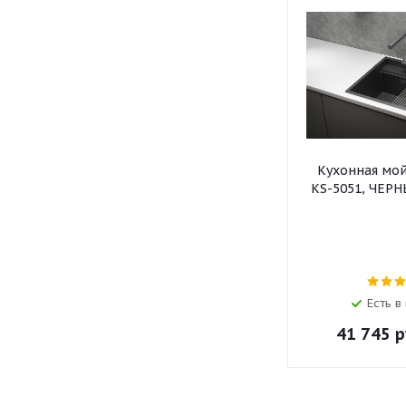
Кухонная мо
KS-5051, ЧЕР
Есть в
41 745
р