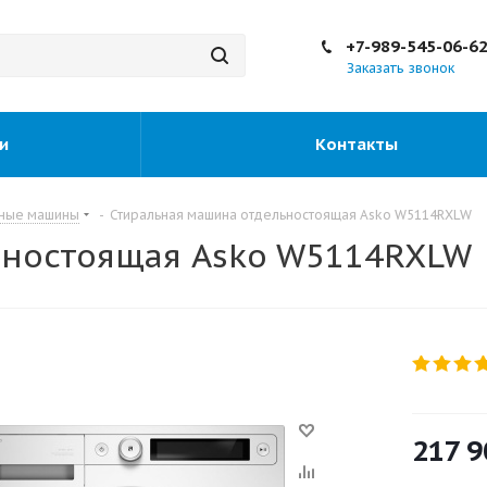
+7-989-545-06-6
Заказать звонок
и
Контакты
ьные машины
-
Стиральная машина отдельностоящая Asko W5114RXLW
ьностоящая Asko W5114RXLW
217 9