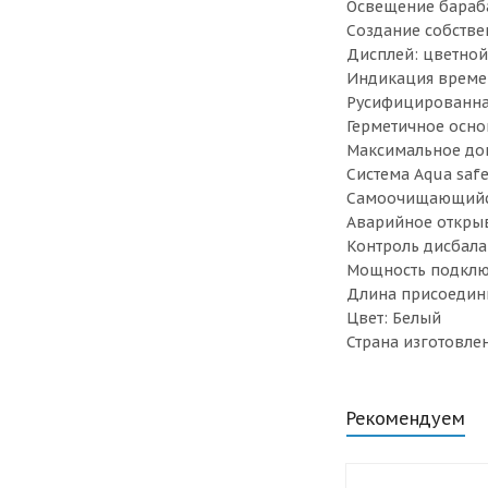
Освещение бараба
Создание собств
Дисплей: цветной
Индикация време
Русифицированная
Герметичное осно
Максимальное до
Система Aqua saf
Самоочищающийся 
Аварийное откры
Контроль дисбала
Мощность подключ
Длина присоединит
Цвет: Белый
Страна изготовле
Рекомендуем