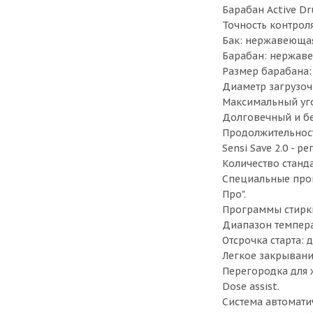
Барабан Active D
Точность контроля
Бак: нержавеющая
Барабан: нержаве
Размер барабана: 
Диаметр загрузоч
Максимальный уго
Долговечный и б
Продолжительност
Sensi Save 2.0 - 
Количество станд
Специальные прогр
Про".
Программы стирки 
Диапазон темпера
Отсрочка старта: д
Легкое закрывани
Перегородка для 
Dose assist.
Система автомати