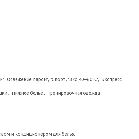
 "Освежение паром", "Спорт", "Эко 40–60°C", "Экспресс
ки", "Нижнее белье", "Тренировочная одежда".
твом и кондиционером для белья.