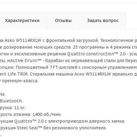
Характеристики
Отзывы
Задать вопрос
а Asko W5114RXLW с фронтальной загрузкой. Технологичное р
ое дозирование моющих средств. 23 программы и 4 режима с
огии и эксклюзивные решения Quattro construction™ 2.0 - уси
ы. мActive Drum™ - барабан из нержавеющей стали для бере
пции: Полноцветный TFT-дисплей с сенсорным управлением. П
ct Life TRIR. Стиральная машина Аско W5114RXLW идеально дл
 премиум-класса.
le.
 Bluetooth.
узка: 11 кг.
рость отжима: 1400 об./мин.
рукция Quattro™ 2.0 с электроприводом дверного замка.
рукция Steel Seal™ без резинового уплотнителя.
.