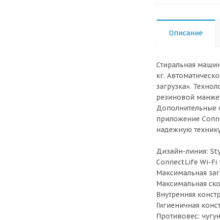
Описание
Стиральная машин
кг. Автоматическ
загрузка». Технол
резиновой манжет
Дополнительные о
приложение Conne
надежную технику
Дизайн-линия: Sty
ConnectLife Wi-Fi
Максимальная загр
Максимальная ско
Внутренняя конст
Гигиеничная конст
Противовес: чугун