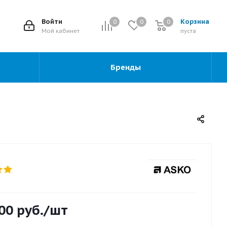
2
Войти
Корзина
0
0
0
0
Мой кабинет
пуста
Бренды
00
руб.
/шт