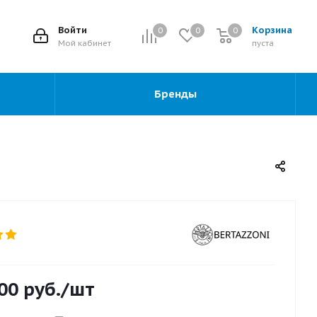
2
Войти
Корзина
0
0
0
0
Мой кабинет
пуста
Бренды
00
руб.
/шт