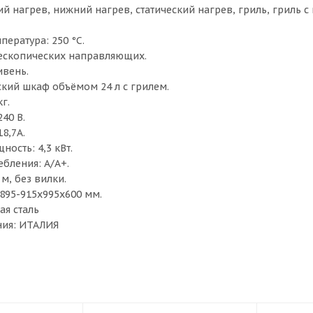
й нагрев, нижний нагрев, статический нагрев, гриль, гриль с
ература: 250 °С.
ескопических направляющих.
ивень.
ский шкаф объёмом 24 л с грилем.
г.
40 В.
18,7А.
ость: 4,3 кВт.
бления: А/А+.
 м, без вилки.
 895-915х995х600 мм.
я сталь
ния: ИТАЛИЯ