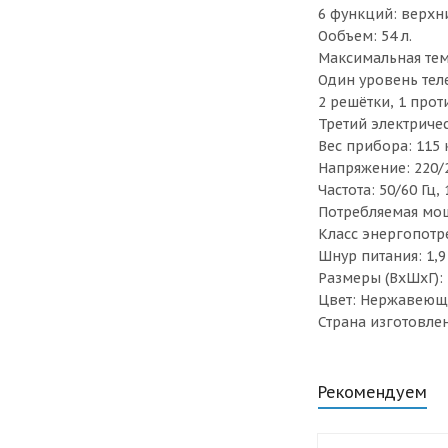
6 функций: верхни
Ообъем: 54 л.
Максимальная темп
Один уровень тел
2 решётки, 1 прот
Третий электриче
Вес прибора: 115 к
Напряжение: 220/2
Частота: 50/60 Гц, 
Потребляемая мощн
Класс энергопотре
Шнур питания: 1,9
Размеры (ВхШхГ):
Цвет: Нержавеюща
Страна изготовле
Рекомендуем