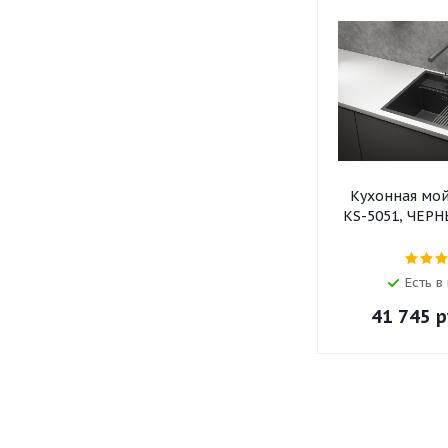
Кухонная мо
KS-5051, ЧЕР
Есть в
41 745
р