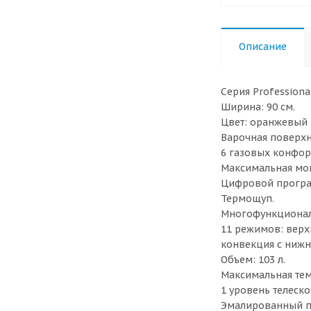
Описание
Серия Professional
Ширина: 90 см.
Цвет: оранжевый 
Варочная поверхн
6 газовых конфор
Максимальная мощ
Цифровой програ
Термощуп.
Многофункционал
11 режимов: верх
конвекция с нижн
Объем: 103 л.
Максимальная темп
1 уровень телеск
Эмалированный пр