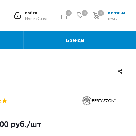
2
Войти
Корзина
0
0
0
0
Мой кабинет
пуста
Бренды
000
руб.
/шт