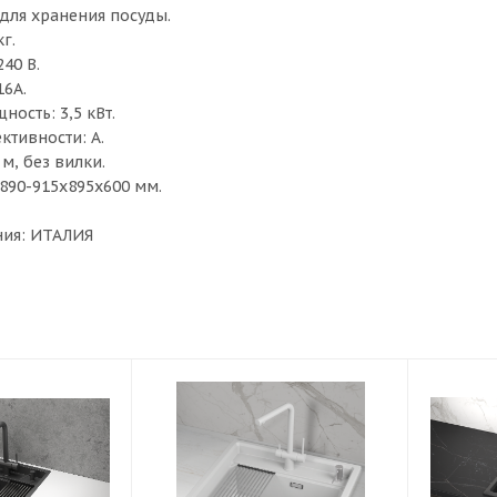
ля хранения посуды.
г.
40 В.
16А.
ость: 3,5 кВт.
ктивности: А.
 м, без вилки.
 890-915х895х600 мм.
ния: ИТАЛИЯ