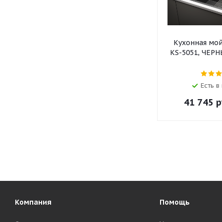
Кухонная мо
KS-5051, ЧЕР
Есть в
41 745
р
Компания
Помощь