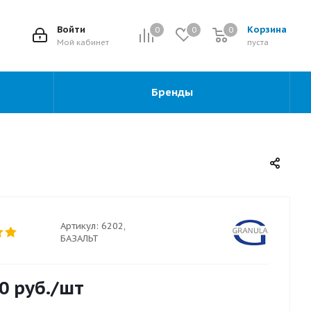
2
Войти
Корзина
0
0
0
0
Мой кабинет
пуста
Бренды
Артикул:
6202,
БАЗАЛЬТ
0
руб.
/шт