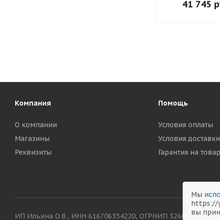
41 745
р
Компания
Помощь
О компании
Условия оплаты
Магазины
Условия доставки
Реквизиты
Гарантия на това
Мы
испо
https:/
вы прин
ИП Ильина О.В., ИНН 616706354220, ОГРНИП 326619600038