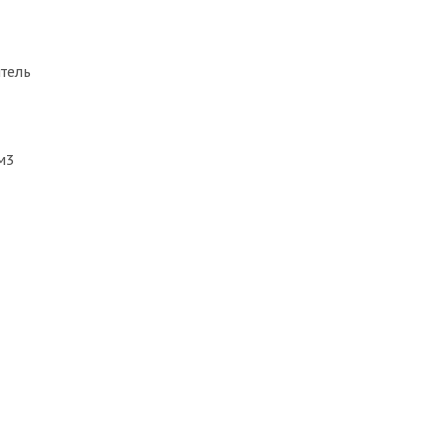
тель
м3