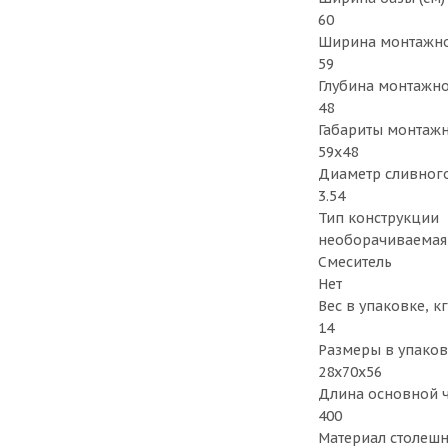
60
Ширина монтажног
59
Глубина монтажног
48
Габариты монтажно
59х48
Диаметр сливного
3.54
Тип конструкции
необорачиваемая
Смеситель
Нет
Вес в упаковке, кг
14
Размеры в упаков
28x70x56
Длина основной 
400
Материал столеш