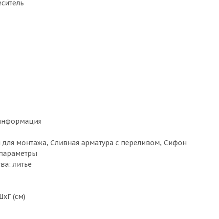
еситель
информация
 для монтажа, Cливная арматура с переливом, Сифон
параметры
ва: литье
xГ (см)