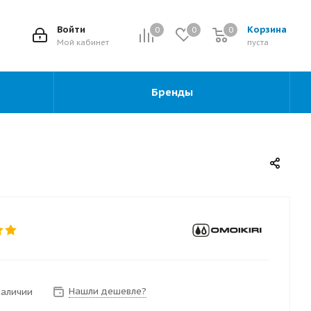
2
Войти
Корзина
0
0
0
0
Мой кабинет
пуста
Бренды
Нашли дешевле?
наличии