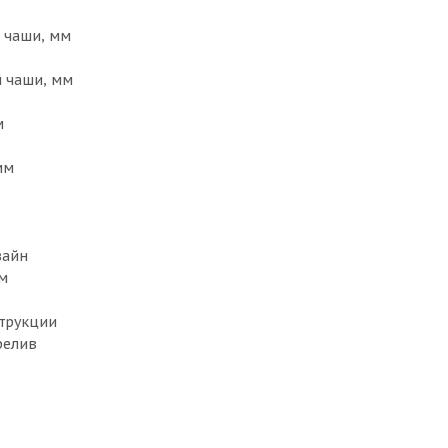
 чаши, мм
 чаши, мм
м
мм
зайн
м
струкции
релив