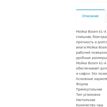
Описание
Мойка Bosen 61-A
стильная, благод
прочность и долг
влаги.Мойка Bose
рабочей поверхно
удобные размеры 
Мойка Bosen 61-A 
обеспечивает доп
и сифон. Это поз
Основные характ
Форма
Прямоугольная
Тип установки
Настольная
Количество чаш