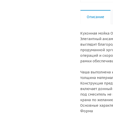
Описание
Кухонная мойка O
Элегантный ансам
выглядит благоро
продуманной эрг
операций и скоро
рамки обеспечива
Чаша выполнена из
толщина материал
Конструкция пред
включает донный 
под смеситель не
крана по желанию
Основные характ
Форма