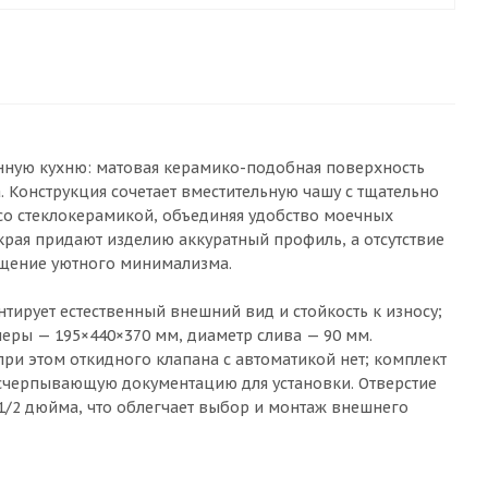
менную кухню: матовая керамико-подобная поверхность
. Конструкция сочетает вместительную чашу с тщательно
о стеклокерамикой, объединяя удобство моечных
рая придают изделию аккуратный профиль, а отсутствие
ущение уютного минимализма.
нтирует естественный внешний вид и стойкость к износу;
меры — 195×440×370 мм, диаметр слива — 90 мм.
при этом откидного клапана с автоматикой нет; комплект
исчерпывающую документацию для установки. Отверстие
 1/2 дюйма, что облегчает выбор и монтаж внешнего