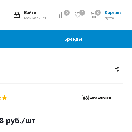
2
Войти
Корзина
0
0
0
0
Мой кабинет
пуста
Бренды
8
руб.
/шт