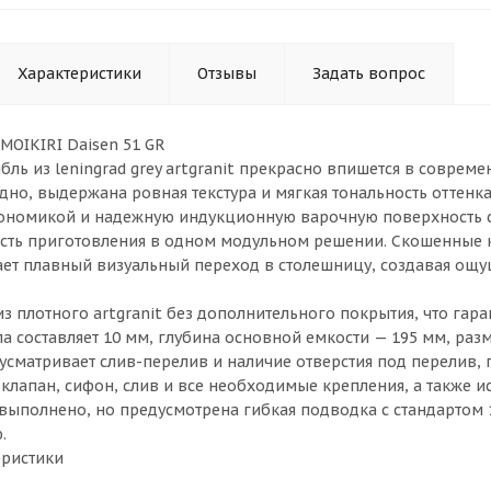
Характеристики
Отзывы
Задать вопрос
MOIKIRI Daisen 51 GR
бль из leningrad grey artgranit прекрасно впишется в совре
дно, выдержана ровная текстура и мягкая тональность оттенка
ономикой и надежную индукционную варочную поверхность с
сть приготовления в одном модульном решении. Скошенные к
ет плавный визуальный переход в столешницу, создавая ощ
 плотного artgranit без дополнительного покрытия, что гара
а составляет 10 мм, глубина основной емкости — 195 мм, раз
усматривает слив-перелив и наличие отверстия под перелив, 
клапан, сифон, слив и все необходимые крепления, а также 
 выполнено, но предусмотрена гибкая подводка с стандартом
.
еристики