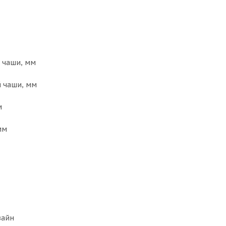
 чаши, мм
 чаши, мм
м
мм
зайн