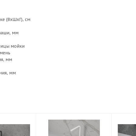
ке (ВхШхГ), см
чаши, мм
ницы мойки
амень
я, мм
ния, мм