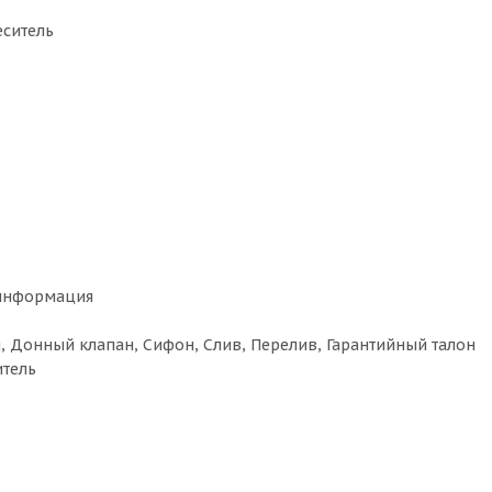
еситель
информация
, Донный клапан, Cифон, Cлив, Перелив, Гарантийный талон
итель