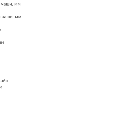
 чаши, мм
 чаши, мм
м
мм
зайн
м