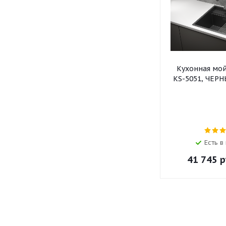
Кухонная мо
KS-5051, ЧЕР
Есть в
41 745
р