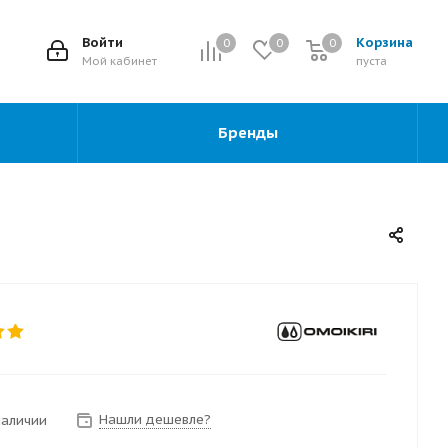
2
Войти
Корзина
0
0
0
0
Мой кабинет
пуста
Бренды
Нашли дешевле?
наличии