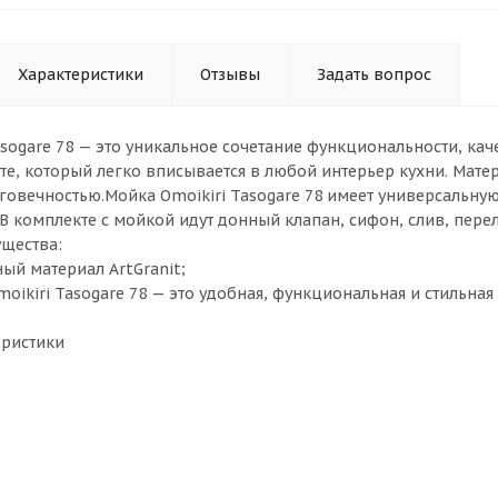
Характеристики
Отзывы
Задать вопрос
asogare 78 — это уникальное сочетание функциональности, кач
е, который легко вписывается в любой интерьер кухни. Матери
говечностью.Мойка Omoikiri Tasogare 78 имеет универсальну
В комплекте с мойкой идут донный клапан, сифон, слив, пере
щества:
ый материал ArtGranit;
moikiri Tasogare 78 — это удобная, функциональная и стильн
еристики