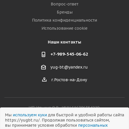
Вопрос-ответ
Бренды
Политика конфиденциальности
Использование cookie
Наши контакты
+7-989-545-06-62
yug-bt@yandex.ru
г.Ростов-на-Дону
ИП Ильина О.В., ИНН 616706354220,
ОГРНИП 326619600038282
Мы
используем куки
для быстрой и удобной работы сайта
https://yugbt.ru/. Продолжая пользоваться сайтом,
вы принимаете условия обработки
персональных