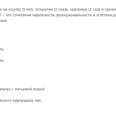
ю на корпус (5 лет), покрытие (2 года), картридж (1 год) и про
 – это сочетание надежности, функциональности и эстетики д
теля
ль
ль
льтру с питьевой водой
еского картриджа, мм