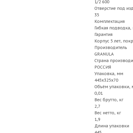
1/2 600
Отверстие под из
35
Комплектация
Гибкая подводка,
Гарантия
Корпус 5 лет, пок
Производитель
GRANULA
Страна производи
РОССИЯ
Упаковка, мм
445х325х70
Объём упаковки, 
0,01
Вес брутто, кг
2,7
Вес нетто, кг
1,9
Длина упаковки
445