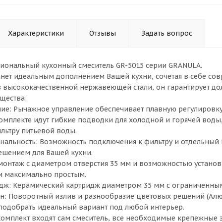
Характеристики
Отзывы
Задать вопрос
иональный кухонный смеситель GR-5015 серии GRANULA.
танет идеальным дополнением Вашей кухни, сочетая в себе со
 высококачественной нержавеющей стали, он гарантирует дол
щества:
ие: Рычажное управление обеспечивает плавную регулировку
омплекте идут гибкие подводки для холодной и горячей воды
льтру питьевой воды.
альность: Возможность подключения к фильтру и отдельный 
ешением для Вашей кухни.
монтаж с диаметром отверстия 35 мм и возможностью установ
и максимально простым.
ж: Керамический картридж диаметром 35 мм с ограниченным 
н: Поворотный излив и разнообразие цветовых решений (Алюм
подобрать идеальный вариант под любой интерьер.
комплект входят сам смеситель, все необходимые крепежные 