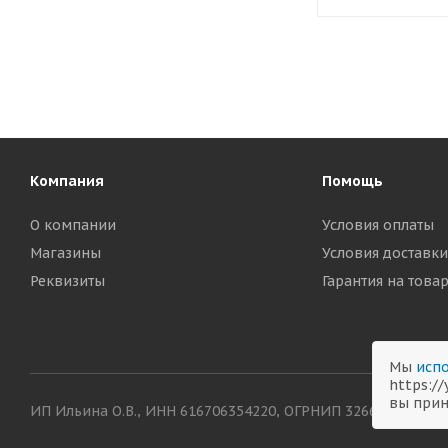
Компания
Помощь
О компании
Условия оплаты
Магазины
Условия доставки
Реквизиты
Гарантия на това
Мы
испо
https:/
вы прин
ИП Ильина О.В., ИНН 616706354220, ОГРНИП 326619600038