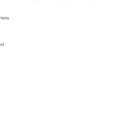
тель
м3