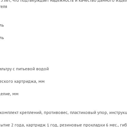
 5 лет, что подтверждает надежность и качество данного издел
теля
ль
ль
льтру с питьевой водой
еского картриджа, мм
делие, мм
 комплект креплений, противовес, пластиковый упор, инструк
рытие 2 года, картридж 1 год, резиновые прокладки 6 мес., ги