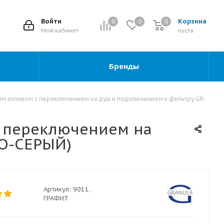
2
Войти
Корзина
0
0
0
0
Мой кабинет
пуста
Бренды
м изливом с переключением на душ и подключением к фильтру GR-
 переключением на
НО-СЕРЫЙ)
Артикул:
9011,
ГРАФИТ