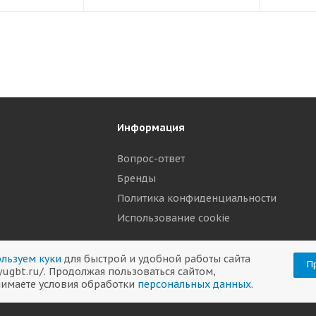
Информация
Вопрос-ответ
Бренды
р
Политика конфиденциальности
Использование cookie
льзуем куки
для быстрой и удобной работы сайта
П
/yugbt.ru/. Продолжая пользоваться сайтом,
имаете условия обработки
персональных данных
.
282