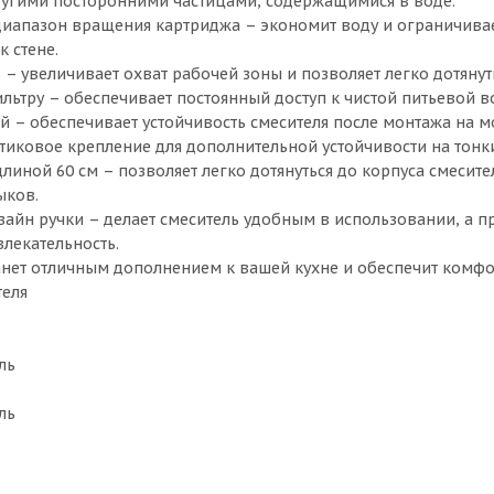
угими посторонними частицами, содержащимися в воде.
апазон вращения картриджа – экономит воду и ограничивает
к стене.
– увеличивает охват рабочей зоны и позволяет легко дотянут
льтру – обеспечивает постоянный доступ к чистой питьевой в
й – обеспечивает устойчивость смесителя после монтажа на м
тиковое крепление для дополнительной устойчивости на тонк
линой 60 см – позволяет легко дотянуться до корпуса смесите
ыков.
айн ручки – делает смеситель удобным в использовании, а п
влекательность.
танет отличным дополнением к вашей кухне и обеспечит комфо
теля
ль
ль