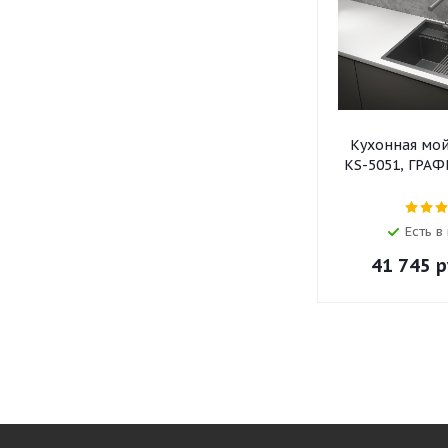
Кухонная мо
KS-5051, ГРА
Есть в
41 745
р