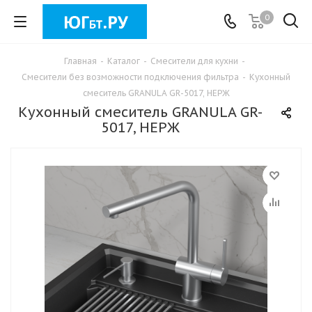
0
Главная
-
Каталог
-
Смесители для кухни
-
Смесители без возможности подключения фильтра
-
Кухонный
смеситель GRANULA GR-5017, НЕРЖ
Кухонный смеситель GRANULA GR-
5017, НЕРЖ