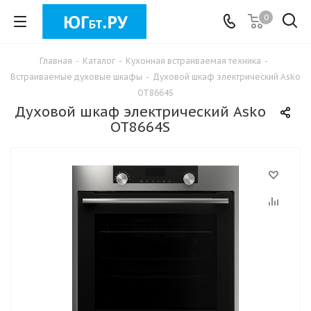
0
Главная
-
Каталог
-
Кухонная встраиваемая техника
-
Встраиваемые духовые шкафы
-
Духовой шкаф электрический Asko
OT8664S
Духовой шкаф электрический Asko
OT8664S