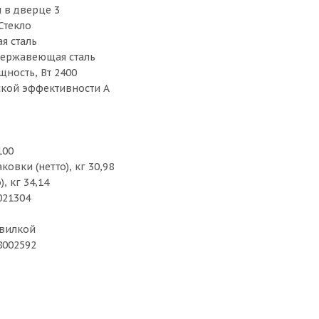
 в дверце 3
Стекло
я сталь
Нержавеющая сталь
ность, Вт 2400
ской эффективности A
100
ковки (нетто), кг 30,98
), кг 34,14
021304
 вилкой
8002592