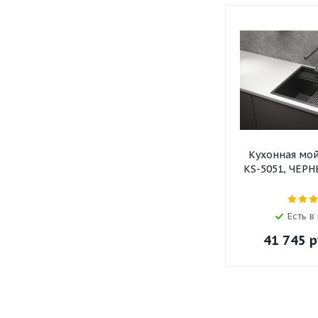
Кухонная мо
KS-5051, ЧЕР
Есть в
41 745
р