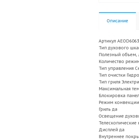
Описание
Артикул AEOD606
Тип духового шка
Полезный объем, 
Количество режи
Тип управления С
Тип очистки Гидр
Тип гриля Электр
Максимальная тем
Блокировка панел
Режим конвекции
Гриль да
Освещение духов
Телескопические
Дисплей да
Внутреннее покры