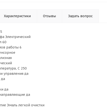
Характеристики
Отзывы
Задать вопрос
3S
фа Электрический
л 60
мов работы 6
енсорное
олизная
ический
пература, С 250
и управления да
 да
ки да
 направляющие да
тие Эмаль легкой очистки