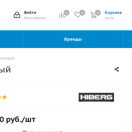
2
Войти
Корзина
0
0
0
0
Мой кабинет
пуста
Бренды
 бежевый
вый
0
руб.
/шт