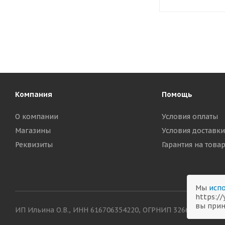
Компания
Помощь
О компании
Условия оплаты
Магазины
Условия доставки
Реквизиты
Гарантия на това
Мы
испо
https:/
вы прин
ИП Ильина О.В., ИНН 616706354220, ОГРНИП 326619600038